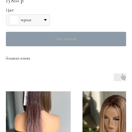
13 800
р.
Цвет
черная
Out of stock
большая основа