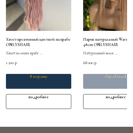
Хвост креативный цветной на крабе
Парик натуральный Warm sa
ONLYSHAIR
48cm ONLYSHAIR
Хвост на мини крабе
Натуральный волос
Цветные
Длина 45-48cm
1 200
68 000
р.
р.
Термоволокно
Мягкая основа
В корзину
Out of stock
подробнее
подробнее