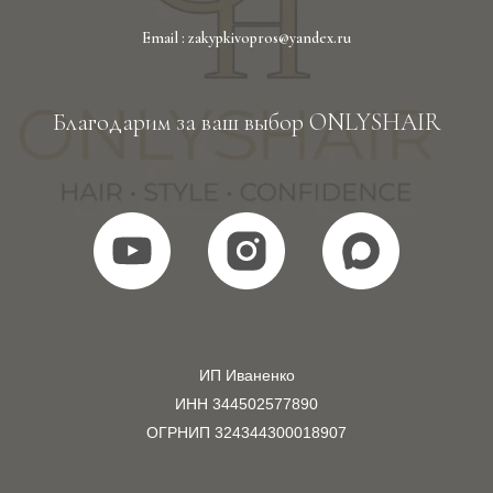
Email : zakypkivopros@yandex.ru
Благодарим за ваш выбор ONLYSHAIR
ИП Иваненко
ИНН 344502577890
ОГРНИП 324344300018907