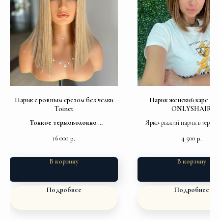
Парик с ровным срезом без челки
Парик женский каре с ч
Toinet
ONLYSHAIR
Тонкое термоволокно
Ярко-рыжий парик в термов
Мягкая шапка
Размер 53-57,5см
16 000
4 500
р.
р.
В корзину
В корзину
Подробнее
Подробнее