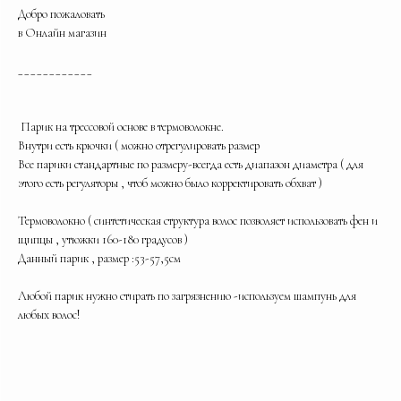
Добро пожаловать
в Онлайн магазин
____________
Парик на трессовой основе в термоволокне.
Внутри есть крючки ( можно отрегулировать размер
Все парики стандартные по размеру-всегда есть диапазон диаметра ( для
этого есть регуляторы , чтоб можно было корректировать обхват )
Термоволокно ( синтетическая структура волос позволяет использовать фен и
щипцы , утюжки 160-180 градусов )
Данный парик , размер :53-57,5см
Любой парик нужно стирать по загрязнению -используем шампунь для
любых волос!