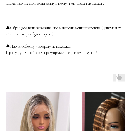
комментариях свою электронную почту и мы Свами свяжемся .
🔔Обращаем ваше внимание :что манекены меньше человека ( учитывайте
что на вас парик будет короче )
🔔Парики обмену и возврату не подлежат
Прошу , учитывайте это предупреждение , перед покупкой .