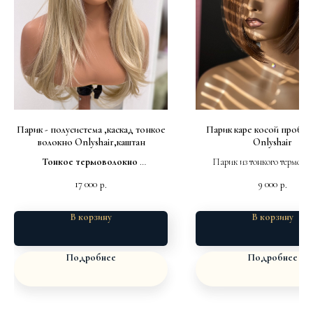
Парик - полусистема ,каскад тонкое
Парик каре косой пробор
волокно Onlyshair,каштан
Onlyshair
Тонкое термоволокно
Парик из тонкого термово
Мягкая шапка
Легкий на мягкой осно
17 000
9 000
р.
р.
полная имитация
Размер 53-57см
В корзину
В корзину
Подробнее
Подробнее