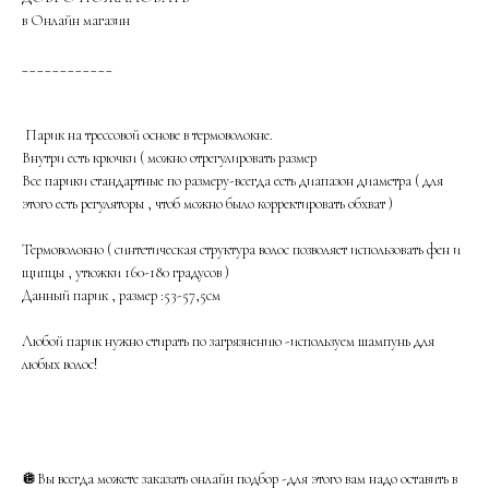
в Онлайн магазин
____________
Парик на трессовой основе в термоволокне.
Внутри есть крючки ( можно отрегулировать размер
Все парики стандартные по размеру-всегда есть диапазон диаметра ( для
этого есть регуляторы , чтоб можно было корректировать обхват )
Термоволокно ( синтетическая структура волос позволяет использовать фен и
щипцы , утюжки 160-180 градусов )
Данный парик , размер :53-57,5см
Любой парик нужно стирать по загрязнению -используем шампунь для
любых волос!
🪩Вы всегда можете заказать онлайн подбор -для этого вам надо оставить в