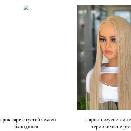
арик каре с густой челкой
Парик-полусистема 
блондинка
термоволокне pr