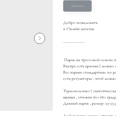
Заказать
Добро пожаловать
в Онлайн магазин
____________
Парик на трессовой основе 
Внутри есть крючки ( можно 
Все парики стандартные по ра
есть регуляторы , чтоб можн
Термоволокно ( синтетическа
щипцы , утюжки 160-180 граду
Данный парик , размер :53-57,
Любой парик нужно стирать 