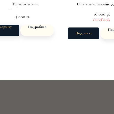
Термоволокно
Парик максимально 
Трессовая основа
Полусистема -фиксация 
16 000
р.
5 000
р.
размер 54-57,5см
Полностью фронт и макуш
Out of stock
роста волос (сбор волос /
корзину
Подробнее
) Создание челки разме
Под
Под заказ