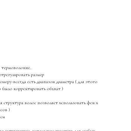
в термоволокне.
отрегулировать размер
змеру-всегда есть диапазон диаметра ( для этого
о было корректировать обхват )
я структура волос позволяет использовать фен и
сов )
5см
по загрязнению -используем шампунь для любых