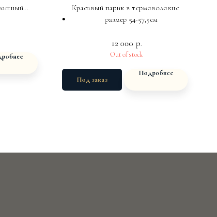
длинный
Красивый парик в термоволокне
спец.скотч
размер 54-57,5см
ка ,имитация
12 000
р.
плетение кос
р 55-58см
Out of stock
робнее
Подробнее
Под заказ