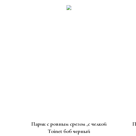
Парик с ровным срезом ,с челкой
П
Toinet боб черный