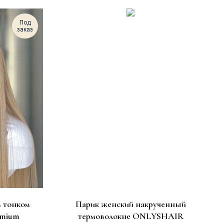
Под
заказ
в тонком
Парик женский накрученный
emium
термоволокне ONLYSHAIR