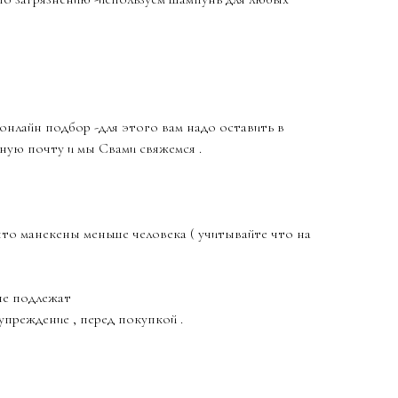
онлайн подбор -для этого вам надо оставить в
ную почту и мы Свами свяжемся .
то манекены меньше человека ( учитывайте что на
не подлежат
упреждение , перед покупкой .