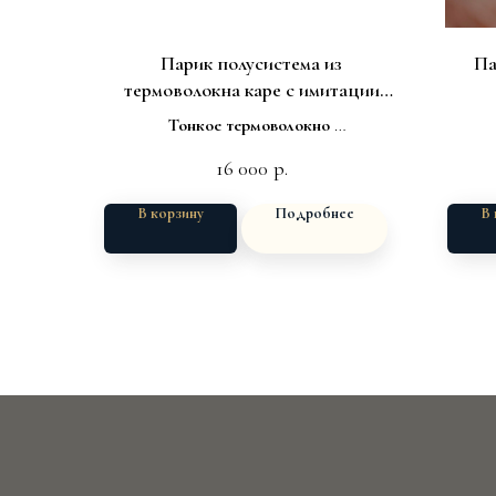
Парик полусистема из
Па
термоволокна каре с имитации
роста волос Onlyshair ,
Тонкое термоволокно
Пшеничный
Мягкая шапка
16 000
р.
полная имитация
В корзину
Подробнее
В 