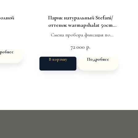
волной
Парик натуральный Stefani/
оттенок warmapshalat 50cm
ONLYSHAIR
Смена пробора фиксация по
фронтальной части
72 000
р.
робнее
В корзину
Подробнее