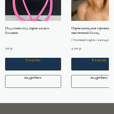
Подставка под парик малая и
Парик каскадная стрижка
большая
пшеничный блонд
Отличный парик с каскадом
-удлиненная челка легкая струк
300
4 200
р.
р.
минимальная плотность волос .
Основа трессы размер можно
В корзину
В корзину
регулировать крючками
53-57,5см
подробнее
подробнее