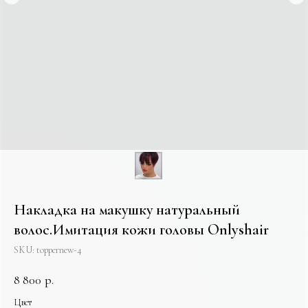
Накладка на макушку натуральный
волос.Имитация кожи головы Onlyshair
SKU:
toppernew-4
8 800
р.
Цвет