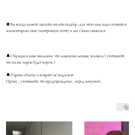
🪩Вы всегда можете заказать онлайн подбор -для этого вам надо оставить в
комментариях свою электронную почту и мы Свами свяжемся .
🔔Обращаем ваше внимание :что манекены меньше человека ( учитывайте
что на вас парик будет короче )
🔔Парики обмену и возврату не подлежат
Прошу , учитывайте это предупреждение , перед покупкой .