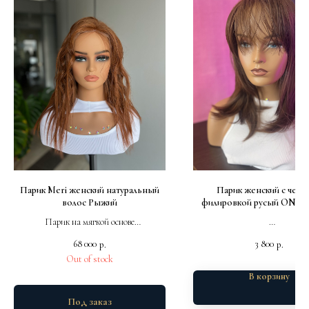
Парик Meri женский натуральный
Парик женский с челко
волос Рыжий
филировкой русый ONL
Парик на мягкой основе
Большая ручная сборка
Натуральный окрас
68 000
3 800
р.
р.
Густая сборка
Термоволокно
Out of stock
Легкая челка
В корзину
Под заказ