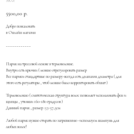
SKU:
5500,00
р.
Добро пожаловать
в Онлайн магазин
____________
Парик на трессовой основе в термоволокне.
Внутри есть крючки ( можно отрегулировать размер
Все парики стандартные по размеру-всегда есть диапазон диаметра ( для
этого есть регуляторы , чтоб можно было корректировать обхват )
Термоволокно ( синтетическая структура волос позволяет использовать фен и
щипцы , утюжки 160-180 градусов )
Данный парик , размер :53-57,5см
Любой парик нужно стирать по загрязнению -используем шампунь для
любых волос!