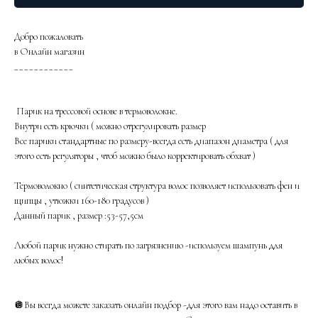
Добро пожаловать
в Онлайн магазин
____________
Парик на трессовой основе в термоволокне.
Внутри есть крючки ( можно отрегулировать размер
Все парики стандартные по размеру-всегда есть диапазон диаметра ( для
этого есть регуляторы , чтоб можно было корректировать обхват )
Термоволокно ( синтетическая структура волос позволяет использовать фен и
щипцы , утюжки 160-180 градусов )
Данный парик , размер :53-57,5см
Любой парик нужно стирать по загрязнению -используем шампунь для
любых волос!
🪩Вы всегда можете заказать онлайн подбор -для этого вам надо оставить в