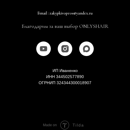
Email : zakypkivopros@yandex.ru
Благодарим за ваш выбор ONLYSHAIR
ИП Иваненко
ИНН 344502577890
ОГРНИП 324344300018907
Tilda
Made on