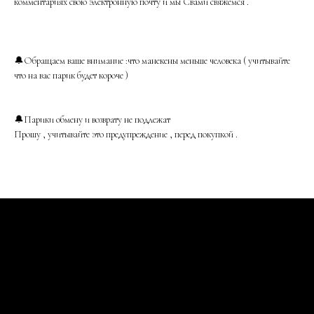
комментариях свою электронную почту и мы Свами свяжемся .
🔔Обращаем ваше внимание :что манекены меньше человека ( учитывайте
что на вас парик будет короче )
🔔Парики обмену и возврату не подлежат
Прошу , учитывайте это предупреждение , перед покупкой .