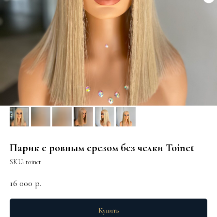
Парик с ровным срезом без челки Toinet
SKU:
toinet
16 000
р.
Купить