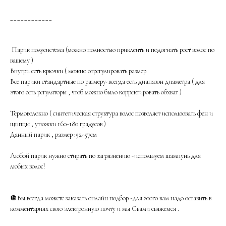
____________
Парик полусистема (можно полностью приклеить и подогнать рост волос по
вашему )
Внутри есть крючки ( можно отрегулировать размер
Все парики стандартные по размеру-всегда есть диапазон диаметра ( для
этого есть регуляторы , чтоб можно было корректировать обхват )
Термоволокно ( синтетическая структура волос позволяет использовать фен и
щипцы , утюжки 160-180 градусов )
Данный парик , размер :52-57см
Любой парик нужно стирать по загрязнению -используем шампунь для
любых волос!
🪩Вы всегда можете заказать онлайн подбор -для этого вам надо оставить в
комментариях свою электронную почту и мы Свами свяжемся .