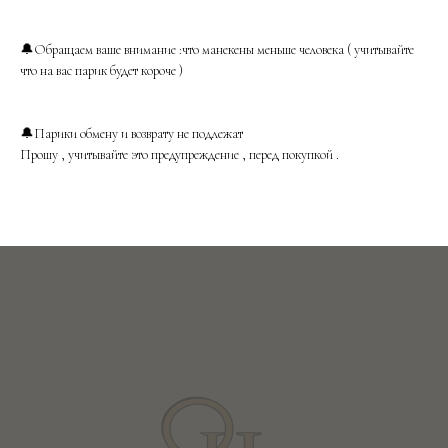
🔔Обращаем ваше внимание :что манекены меньше человека ( учитывайте
что на вас парик будет короче )
🔔Парики обмену и возврату не подлежат
Прошу , учитывайте это предупреждение , перед покупкой .