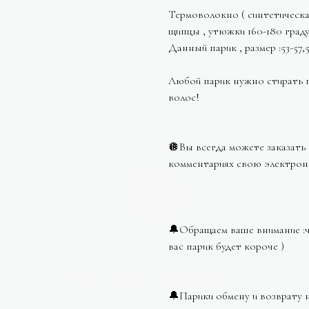
Термоволокно ( синтетическа
щипцы , утюжки 160-180 граду
Данный парик , размер :53-57,
Любой парик нужно стирать 
волос!
🪩Вы всегда можете заказать 
комментариях свою электрон
🔔Обращаем ваше внимание :ч
вас парик будет короче )
🔔Парики обмену и возврату 