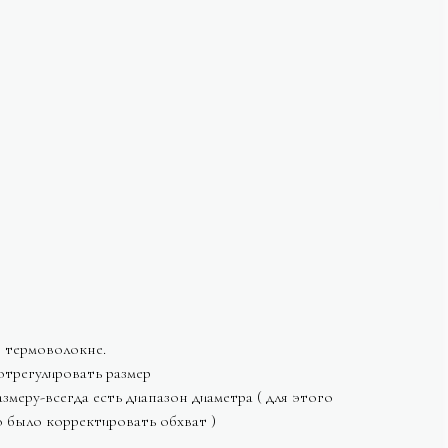
в термоволокне.
отрегулировать размер
змеру-всегда есть диапазон диаметра ( для этого
о было корректировать обхват )