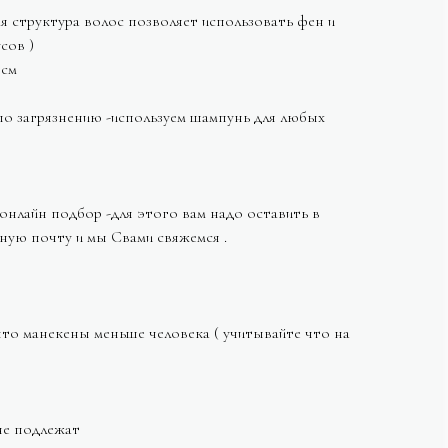
я структура волос позволяет использовать фен и
сов )
5см
по загрязнению -используем шампунь для любых
онлайн подбор -для этого вам надо оставить в
ную почту и мы Свами свяжемся .
то манекены меньше человека ( учитывайте что на
не подлежат