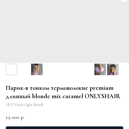
Парик-в тонком термоволокне premium
длинный blonde mix caramel ONLYSHAIR
SKU:
fatura light blonde
19 000
р.