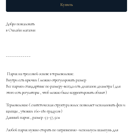
Купить
Добро пожаловать
в Онлайн магазин
____________
Парик на трессовой основе в термоволокне.
Внутри есть крючки ( можно отрегулировать размер
Все парики стандартные по размеру-всегда есть диапазон диаметра ( для
этого есть регуляторы , чтоб можно было корректировать обхват )
Термоволокно ( синтетическая структура волос позволяет использовать фен и
щипцы , утюжки 160-180 градусов )
Данный парик , размер :53-57,5см
Любой парик нужно стирать по загрязнению -используем шампунь для