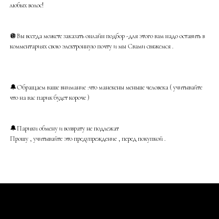
любых волос!
🪩Вы всегда можете заказать онлайн подбор -для этого вам надо оставить в
комментариях свою электронную почту и мы Свами свяжемся .
🔔Обращаем ваше внимание :что манекены меньше человека ( учитывайте
что на вас парик будет короче )
🔔Парики обмену и возврату не подлежат
Прошу , учитывайте это предупреждение , перед покупкой .