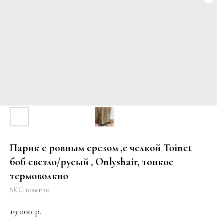
Парик с ровным срезом ,с челкой Toinet
боб светло/русый , Onlyshair, тонкое
термоволкно
SKU:
toinetrus
19 000
р.