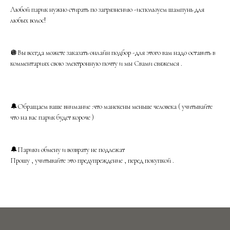
Любой парик нужно стирать по загрязнению -используем шампунь для
любых волос!
🪩Вы всегда можете заказать онлайн подбор -для этого вам надо оставить в
комментариях свою электронную почту и мы Свами свяжемся .
🔔Обращаем ваше внимание :что манекены меньше человека ( учитывайте
что на вас парик будет короче )
🔔Парики обмену и возврату не подлежат
Прошу , учитывайте это предупреждение , перед покупкой .