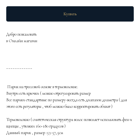
Купить
Добро пожаловать
в Онлайн магазин
____________
Парик на трессовой основе в термоволокне.
Внутри есть крючки ( можно отрегулировать размер
Все парики стандартные по размеру-всегда есть диапазон диаметра ( для
этого есть регуляторы , чтоб можно было корректировать обхват )
Термоволокно ( синтетическая структура волос позволяет использовать фен и
щипцы , утюжки 160-180 градусов )
Данный парик , размер :53-57,5см