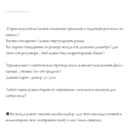
____________
Парик полусистема (можно полностью приклеить и подогнать рост волос по
вашему )
Внутри есть крючки ( можно отрегулировать размер
Все парики стандартные по размеру-всегда есть диапазон диаметра ( для
этого есть регуляторы , чтоб можно было корректировать обхват )
Термоволокно ( синтетическая структура волос позволяет использовать фен и
щипцы , утюжки 160-180 градусов )
Данный парик , размер :52-57см
Любой парик нужно стирать по загрязнению -используем шампунь для
любых волос!
🪩Вы всегда можете заказать онлайн подбор -для этого вам надо оставить в
комментариях свою электронную почту и мы Свами свяжемся .