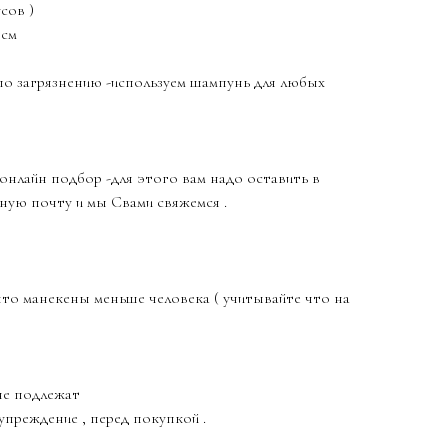
сов )
5см
по загрязнению -используем шампунь для любых
онлайн подбор -для этого вам надо оставить в
ную почту и мы Свами свяжемся .
то манекены меньше человека ( учитывайте что на
не подлежат
упреждение , перед покупкой .