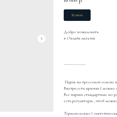
16 000
р.
Купить
Добро пожаловать
в Онлайн магазин
____________
Парик на трессовой основе 
Внутри есть крючки ( можно 
Все парики стандартные по ра
есть регуляторы , чтоб можн
Термоволокно ( синтетическа