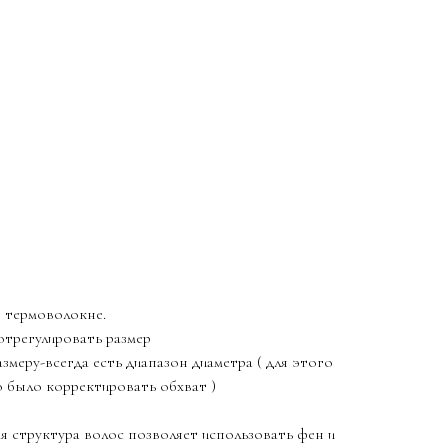
в термоволокне.
отрегулировать размер
змеру-всегда есть диапазон диаметра ( для этого
о было корректировать обхват )
я структура волос позволяет использовать фен и