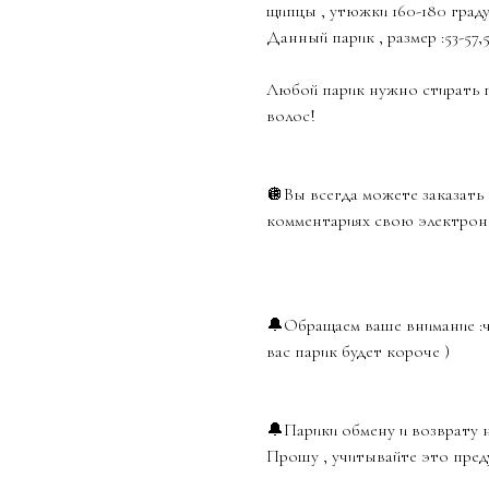
щипцы , утюжки 160-180 граду
Данный парик , размер :53-57,
Любой парик нужно стирать 
волос!
🪩Вы всегда можете заказать 
комментариях свою электрон
🔔Обращаем ваше внимание :ч
вас парик будет короче )
🔔Парики обмену и возврату 
Прошу , учитывайте это пред