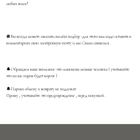
любых волос!
🪩Вы всегда можете заказать онлайн подбор -для этого вам надо оставить в
комментариях свою электронную почту и мы Свами свяжемся .
🔔Обращаем ваше внимание :что манекены меньше человека ( учитывайте
что на вас парик будет короче )
🔔Парики обмену и возврату не подлежат
Прошу , учитывайте это предупреждение , перед покупкой .