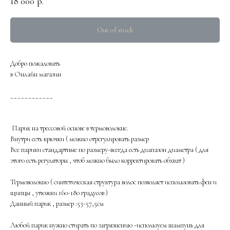
18 000
р.
Out of stock
Добро пожаловать
в Онлайн магазин
____________
Парик на трессовой основе в термоволокне.
Внутри есть крючки ( можно отрегулировать размер
Все парики стандартные по размеру-всегда есть диапазон диаметра ( для
этого есть регуляторы , чтоб можно было корректировать обхват )
Термоволокно ( синтетическая структура волос позволяет использовать фен и
щипцы , утюжки 160-180 градусов )
Данный парик , размер :53-57,5см
Любой парик нужно стирать по загрязнению -используем шампунь для