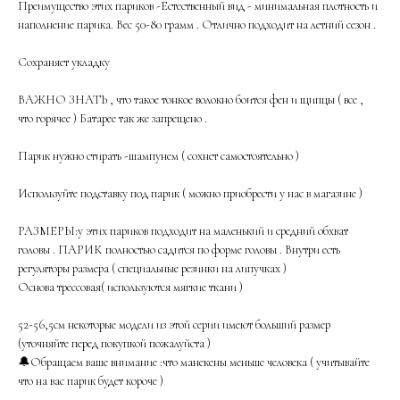
Преимущество этих париков -Естественный вид - минимальная плотность и
наполнение парика. Вес 50-80 грамм . Отлично подходит на летний сезон .
Сохраняет укладку
ВАЖНО ЗНАТЬ , что такое тонкое волокно боится фен и щипцы ( все ,
что горячее ) Батарее так же запрещено .
Парик нужно стирать -шампунем ( сохнет самостоятельно )
Используйте подставку под парик ( можно приобрести у нас в магазине )
РАЗМЕРЫ:у этих париков подходит на маленький и средний обхват
головы . ПАРИК полностью садится по форме головы . Внутри есть
регуляторы размера ( специальные резинки на липучках )
Основа трессовая( используются мягкие ткани )
52-56,5см некоторые модели из этой серии имеют больший размер
(уточняйте перед покупкой пожалуйста )
🔔Обращаем ваше внимание :что манекены меньше человека ( учитывайте
что на вас парик будет короче )