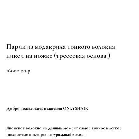
Парик из модакрила тонкого волокна
пикси на ножке (трессовая основа )
16000,00
р.
Купить
Добро пожаловать в магазин ONLYSHAIR
Японское волокно на данный момент самое тонкое и легкое
-полностью повторяя натуральный волос .