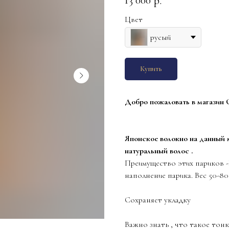
13 000
р.
Цвет
русый
Купить
Добро пожаловать в магазин O
Японское волокно на данный 
натуральный волос .
Преимущество этих париков -
наполнение парика. Вес 50-80
Сохраняет укладку
Важно знать , что такое тонк