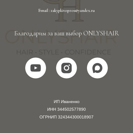
Email : zakypkivopros@yandex.ru
Благодарим за ваш выбор ONLYSHAIR
ИП Иваненко
ИНН 344502577890
ОГРНИП 324344300018907