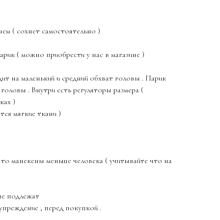
ем ( сохнет самостоятельно )
рик ( можно приобрести у нас в магазине )
дит на маленький и средний обхват головы . Парик
головы . Внутри есть регуляторы размера (
ках )
тся мягкие ткани )
то манекены меньше человека ( учитывайте что на
не подлежат
упреждение , перед покупкой .