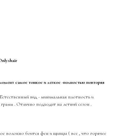
nlyshair
момент самое тонкое и легкое -полностью повторяя
Естественный вид - минимальная плотность и
 грамм . Отлично подходит на летний сезон .
ое волокно боится фен и щипцы ( все , что горячее