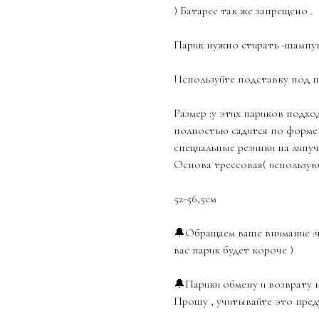
) Батарее так же запрещено .
Парик нужно стирать -шампун
Используйте подставку под па
Размер :у этих париков подхо
полностью садится по форме 
специальные резинки на липуч
Основа трессовая( использую
52-56,5см
🔔Обращаем ваше внимание :ч
вас парик будет короче )
🔔Парики обмену и возврату 
Прошу , учитывайте это пред