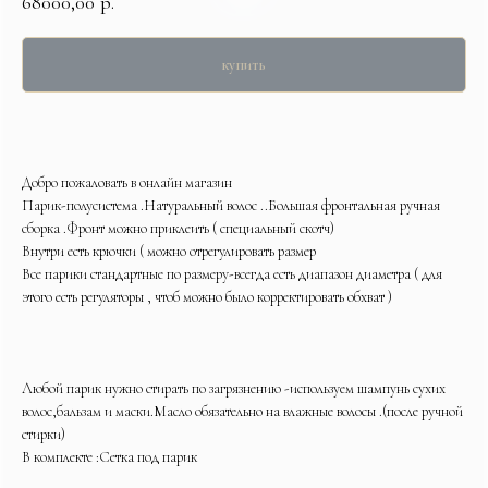
68000,00
р.
купить
Добро пожаловать в онлайн магазин
Парик-полусистема .Натуральный волос ..Большая фронтальная ручная
сборка .Фронт можно приклеить ( специальный скотч)
Внутри есть крючки ( можно отрегулировать размер
Все парики стандартные по размеру-всегда есть диапазон диаметра ( для
этого есть регуляторы , чтоб можно было корректировать обхват )
Любой парик нужно стирать по загрязнению -используем шампунь сухих
волос,бальзам и маски.Масло обязательно на влажные волосы .(после ручной
стирки)
В комплекте :Сетка под парик