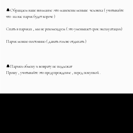
🔔Обращаем ваше внимание :что манекены меньше человека ( учитывайте
что на вас парик будет короче )
Спать в париках , мы не рекомендуем ( это уменьшает срок эксплуатации)
Парик можно постоянно ( давать голове отдыхать )
🔔Парики обмену и возврату не подлежат
Прошу , учитывайте это предупреждение , перед покупкой .