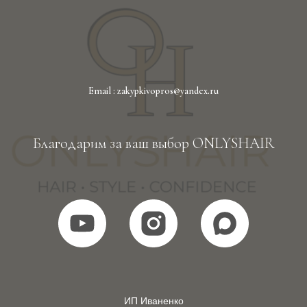
Email : zakypkivopros@yandex.ru
Благодарим за ваш выбор ONLYSHAIR
ИП Иваненко