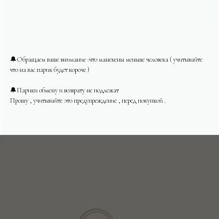
🔔Обращаем ваше внимание :что манекены меньше человека ( учитывайте
что на вас парик будет короче )
🔔Парики обмену и возврату не подлежат
Прошу , учитывайте это предупреждение , перед покупкой .