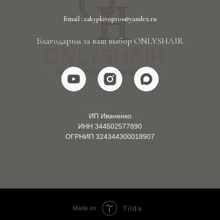
Email : zakypkivopros@yandex.ru
Благодарим за ваш выбор ONLYSHAIR
ИП Иваненко
ИНН 344502577890
ОГРНИП 324344300018907
Tilda
Made on