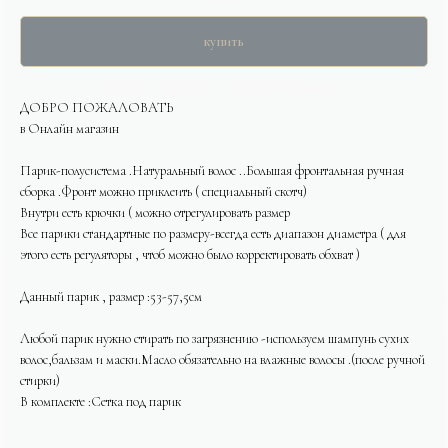
купить
ДОБРО ПОЖАЛОВАТЬ
в Онлайн магазин
Парик-полусистема .Натуральный волос ..Большая фронтальная ручная
сборка .Фронт можно приклеить ( специальный скотч)
Внутри есть крючки ( можно отрегулировать размер
Все парики стандартные по размеру-всегда есть диапазон диаметра ( для
этого есть регуляторы , чтоб можно было корректировать обхват )
Данный парик , размер :53-57,5см
Любой парик нужно стирать по загрязнению -используем шампунь сухих
волос,бальзам и маски.Масло обязательно на влажные волосы .(после ручной
стирки)
В комплекте :Сетка под парик