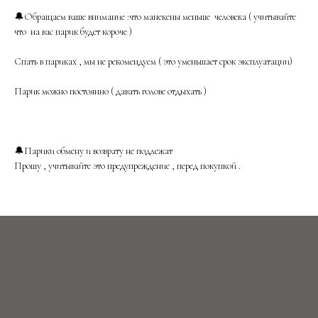
🔔Обращаем ваше внимание :что манекены меньше человека ( учитывайте
что на вас парик будет короче )
Спать в париках , мы не рекомендуем ( это уменьшает срок эксплуатации)
Парик можно постоянно ( давать голове отдыхать )
🔔Парики обмену и возврату не подлежат
Прошу , учитывайте это предупреждение , перед покупкой .