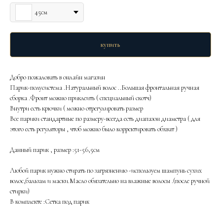
45см
купить
Добро пожаловать в онлайн магазин
Парик-полусистема .Натуральный волос ..Большая фронтальная ручная
сборка .Фронт можно приклеить ( специальный скотч)
Внутри есть крючки ( можно отрегулировать размер
Все парики стандартные по размеру-всегда есть диапазон диаметра ( для
этого есть регуляторы , чтоб можно было корректировать обхват )
Данный парик , размер :51-56,5см
Любой парик нужно стирать по загрязнению -используем шампунь сухих
волос,бальзам и маски.Масло обязательно на влажные волосы .(после ручной
стирки)
В комплекте :Сетка под парик