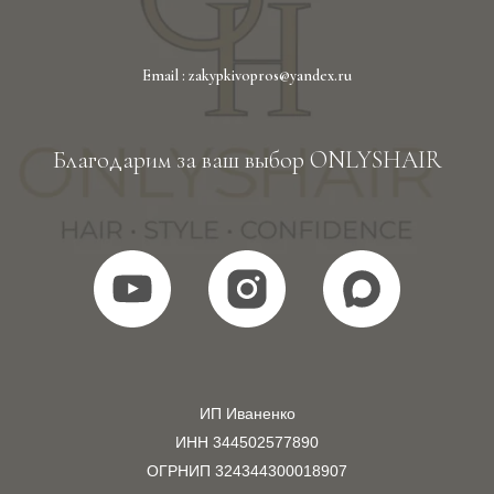
Email : zakypkivopros@yandex.ru
Благодарим за ваш выбор ONLYSHAIR
ИП Иваненко
ИНН 344502577890
ОГРНИП 324344300018907