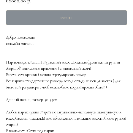
68000,00
р.
купить
Добро пожаловать
в онлайн магазин
Парик-полусистема .Натуральный волос ..Большая фронтальная ручная
сборка .Фронт можно приклеить ( специальный скотч)
Внутри есть крючки ( можно отрегулировать размер
Все парики стандартные по размеру-всегда есть диапазон диаметра ( для
этого есть регуляторы , чтоб можно было корректировать обхват )
Данный парик , размер :50-54см
Любой парик нужно стирать по загрязнению -используем шампунь сухих
волос,бальзам и маски.Масло обязательно на влажные волосы .(после ручной
стирки)
В комплекте :Сетка под парик