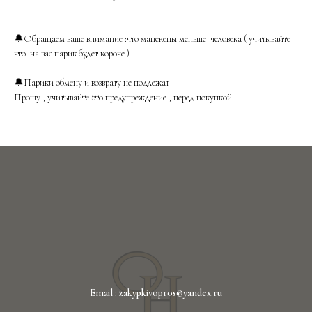
🔔Обращаем ваше внимание :что манекены меньше человека ( учитывайте
что на вас парик будет короче )
🔔Парики обмену и возврату не подлежат
Прошу , учитывайте это предупреждение , перед покупкой .
Email : zakypkivopros@yandex.ru