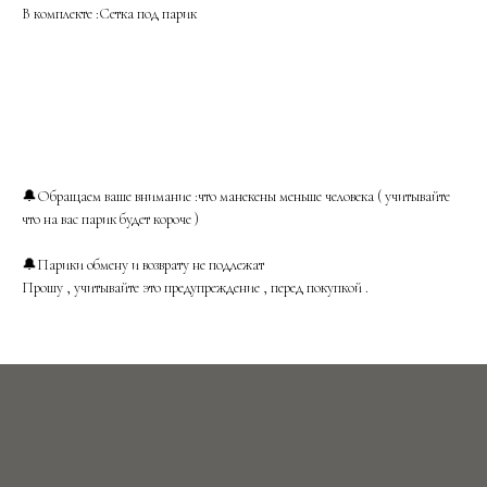
В комплекте :Сетка под парик
🔔Обращаем ваше внимание :что манекены меньше человека ( учитывайте
что на вас парик будет короче )
🔔Парики обмену и возврату не подлежат
Прошу , учитывайте это предупреждение , перед покупкой .