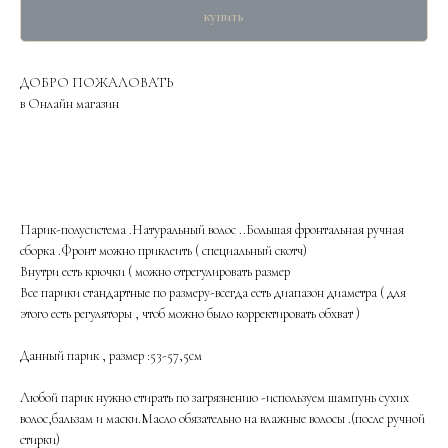
купить
ДОБРО ПОЖАЛОВАТЬ
в Онлайн магазин
Парик-полусистема .Натуральный волос ..Большая фронтальная ручная
сборка .Фронт можно приклеить ( специальный скотч)
Внутри есть крючки ( можно отрегулировать размер
Все парики стандартные по размеру-всегда есть диапазон диаметра ( для
этого есть регуляторы , чтоб можно было корректировать обхват )
Данный парик , размер :53-57,5см
Любой парик нужно стирать по загрязнению -используем шампунь сухих
волос,бальзам и маски.Масло обязательно на влажные волосы .(после ручной
стирки)