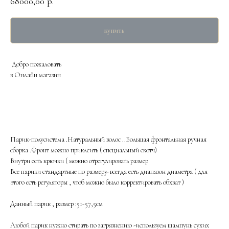
68000,00
р.
купить
Добро пожаловать
в Онлайн магазин
Парик-полусистема .Натуральный волос ..Большая фронтальная ручная
сборка .Фронт можно приклеить ( специальный скотч)
Внутри есть крючки ( можно отрегулировать размер
Все парики стандартные по размеру-всегда есть диапазон диаметра ( для
этого есть регуляторы , чтоб можно было корректировать обхват )
Данный парик , размер :51-57,5см
Любой парик нужно стирать по загрязнению -используем шампунь сухих