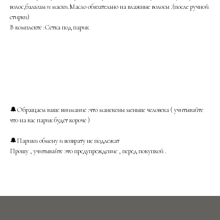
волос,бальзам и маски.Масло обязательно на влажные волосы .(после ручной
стирки)
В комплекте :Сетка под парик
🔔Обращаем ваше внимание :что манекены меньше человека ( учитывайте
что на вас парик будет короче )
🔔Парики обмену и возврату не подлежат
Прошу , учитывайте это предупреждение , перед покупкой .