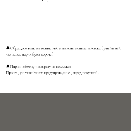
🔔Обращаем ваше внимание :что манекены меньше человека ( учитывайте
что на вас парик будет короче )
🔔Парики обмену и возврату не подлежат
Прошу , учитывайте это предупреждение , перед покупкой .