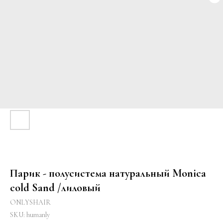
Парик - полусистема натуральный Monica
cold Sand /лиловый
ONLYSHAIR
SKU:
humanly