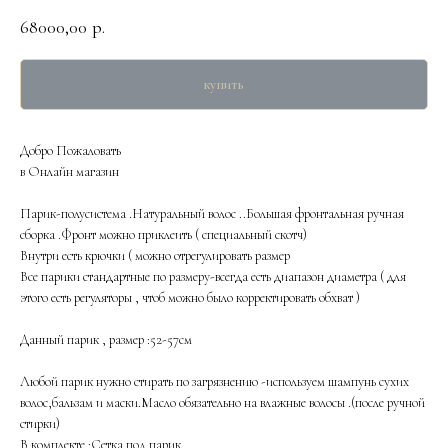
68000,00
р.
купить
Добро Пожаловать
в Онлайн магазин
Парик-полусистема .Натуральный волос ..Большая фронтальная ручная
сборка .Фронт можно приклеить ( специальный скотч)
Внутри есть крючки ( можно отрегулировать размер
Все парики стандартные по размеру-всегда есть диапазон диаметра ( для
этого есть регуляторы , чтоб можно было корректировать обхват )
Данный парик , размер :52-57см
Любой парик нужно стирать по загрязнению -используем шампунь сухих
волос,бальзам и маски.Масло обязательно на влажные волосы .(после ручной
стирки)
В комплекте :Сетка под парик