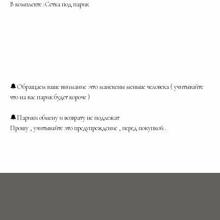
В комплекте :Сетка под парик
🔔Обращаем ваше внимание :что манекены меньше человека ( учитывайте
что на вас парик будет короче )
🔔Парики обмену и возврату не подлежат
Прошу , учитывайте это предупреждение , перед покупкой .