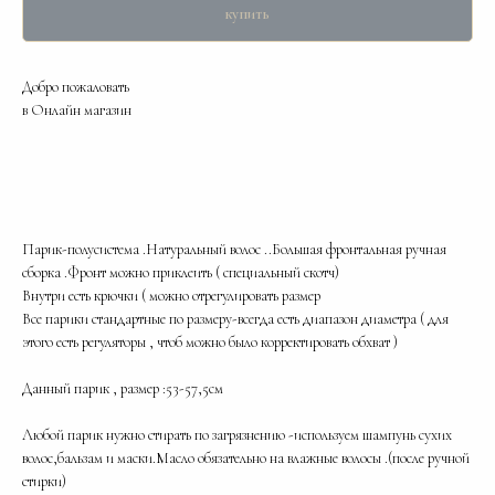
купить
Добро пожаловать
в Онлайн магазин
Парик-полусистема .Натуральный волос ..Большая фронтальная ручная
сборка .Фронт можно приклеить ( специальный скотч)
Внутри есть крючки ( можно отрегулировать размер
Все парики стандартные по размеру-всегда есть диапазон диаметра ( для
этого есть регуляторы , чтоб можно было корректировать обхват )
Данный парик , размер :53-57,5см
Любой парик нужно стирать по загрязнению -используем шампунь сухих
волос,бальзам и маски.Масло обязательно на влажные волосы .(после ручной
стирки)