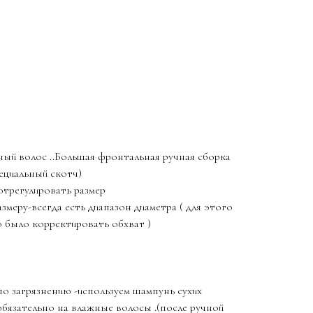
ный волос ..Большая фронтальная ручная сборка
ециальный скотч)
отрегулировать размер
змеру-всегда есть диапазон диаметра ( для этого
о было корректировать обхват )
о загрязнению -используем шампунь сухих
обязательно на влажные волосы .(после ручной