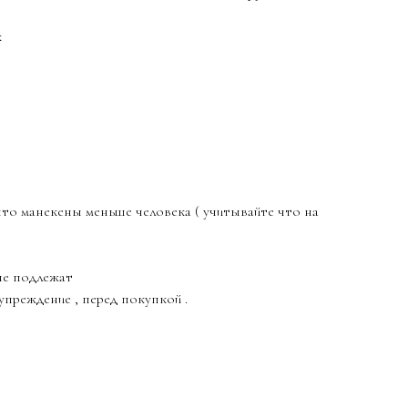
к
то манекены меньше человека ( учитывайте что на
не подлежат
упреждение , перед покупкой .