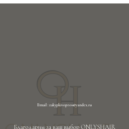
Email : zakypkivopros@yandex.ru
Благодарим за ваш выбор ONLYSHAIR