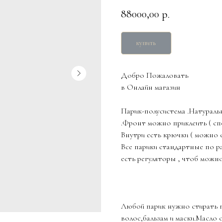
88000,00
р.
купить
Добро Пожаловать
в Онлайн магазин
Парик-полусистема .Натураль
.Фронт можно приклеить ( сп
Внутри есть крючки ( можно 
Все парики стандартные по ра
есть регуляторы , чтоб можн
Любой парик нужно стирать п
волос,бальзам и маски.Масло 