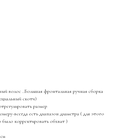
ный волос ..Большая фронтальная ручная сборка
ециальный скотч)
отрегулировать размер
змеру-всегда есть диапазон диаметра ( для этого
о было корректировать обхват )
5см